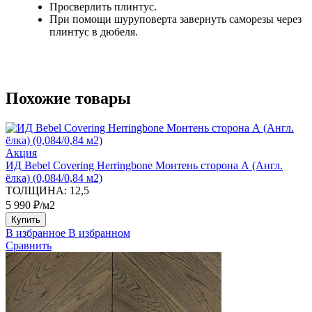
Просверлить плинтус.
При помощи шуруповерта завернуть саморезы через
плинтус в дюбеля.
Похожие товары
Акция
ИД Bebel Covering Herringbone Монтень сторона А (Англ.
ёлка) (0,084/0,84 м2)
ТОЛЩИНА:
12,5
5 990 ₽/м2
Купить
В избранное
В избранном
Сравнить