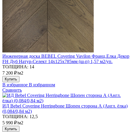
Инженерная доска BEBEL Covering Vavilon Франц.Елка Декор
FH Дуб Натур-Селект 14х125х785мм (ш-п) 1,57 м2/уп.
ТОЛЩИНА:
14
7 200 ₽/м2
Купить
В избранное
В избранном
Сравнить
ИД Bebel Covering Herringbone Шопен сторона А (Англ. ёлка)
(0,084/0,84 м2)
ТОЛЩИНА:
12,5
5 990 ₽/м2
Купить