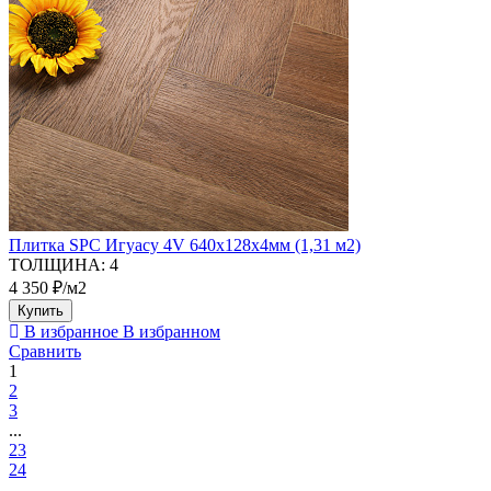
Плитка SPC Игуасу 4V 640х128х4мм (1,31 м2)
ТОЛЩИНА:
4
4 350 ₽/м2
Купить
В избранное
В избранном
Сравнить
1
2
3
...
23
24