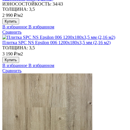
ИЗНОСОСТОЙКОСТЬ:
34/43
ТОЛЩИНА:
3,5
2 990 ₽/м2
Купить
В избранное
В избранном
Сравнить
Плитка SPC NS Epsilon 006 1200х180х3,5 мм (2,16 м2)
ТОЛЩИНА:
3,5
3 190 ₽/м2
Купить
В избранное
В избранном
Сравнить